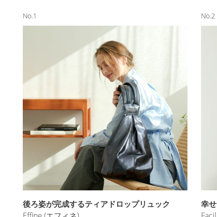
No.1
No.2
後ろ姿が完成するティアドロップリュック
幸せ
Effine (エフィネ)
Fac