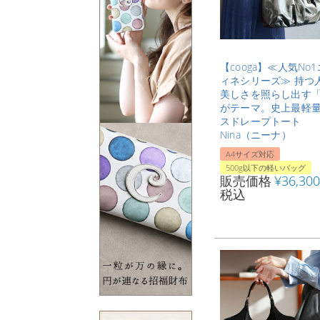
【cooga】≪人気No
ィネシリーズ≫ 持つ
美しさを照らし出す
がテーマ。史上最軽
スドレープトート
Nina（ニーナ）
A4サイズ対応
500g以下の軽いバッグ
販売価格
¥
36,300
税込