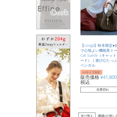
【cooga】秋冬限定●
で心地よい機能美ト
Cat Suede（キャッ
ード）｜遊び心たっ
ベンガル
A4サイズ対応
販売価格
¥
41,800
税込
在庫切れ
価格が低い
並び替え