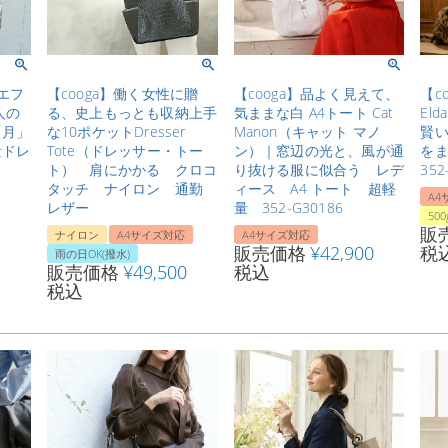
1エフ
【cooga】働く女性に贈
【cooga】品よく見えて、
【c
人の
る、史上もっとも収納上手
気ままな白 A4トート Cat
El
「月」
な10ポケットDresser
Manon（キャット マノ
賢
量ドレ
Tote（ドレッサー・トー
ン）｜窓辺の光と、風が通
をま
ト） 肩にかかる クロコ
り抜ける服に似合う レデ
352
タッチ ナイロン 通勤
ィース A4 トート 超軽
A4
レザー
量 352-G30186
50
販
ナイロン
A4サイズ対応
A4サイズ対応
販売価格
¥
42,900
税
雨の日OK(撥水)
販売価格
¥
49,500
税込
税込