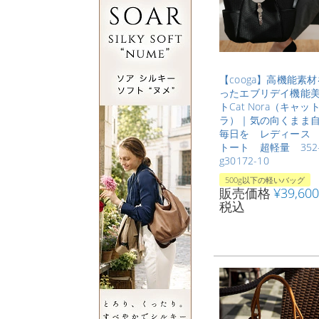
【cooga】高機能素
ったエブリデイ機能
トCat Nora（キャッ
ラ）｜気の向くまま
毎日を レディース 
トート 超軽量 352
g30172-10
500g以下の軽いバッグ
販売価格
¥
39,600
税込