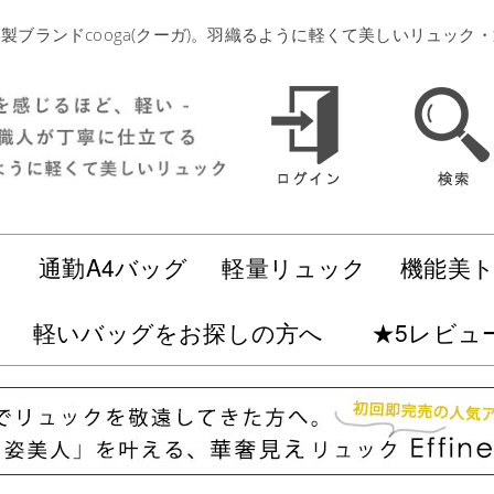
製ブランドcooga(クーガ)。羽織るように軽くて美しいリュック
ク
通勤A4バッグ
軽量リュック
機能美
軽いバッグをお探しの方へ
★5レビュ