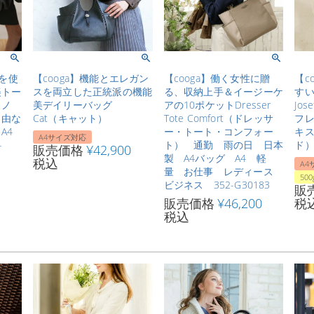
材を使
【cooga】機能とエレガン
【cooga】働く女性に贈
【c
美トー
スを両立した正統派の機能
る、収納上手＆イージーケ
す
トノ
美デイリーバッグ
アの10ポケットDresser
Jo
自由な
Cat（キャット）
Tote Comfort（ドレッサ
フ
A4
ー・トート・コンフォー
キス
A4サイズ対応
-
ト） 通勤 雨の日 日本
ド）
販売価格
¥
42,900
製 A4バッグ A4 軽
税込
A4
量 お仕事 レディース
50
ビジネス 352-G30183
販
販売価格
¥
46,200
税
税込