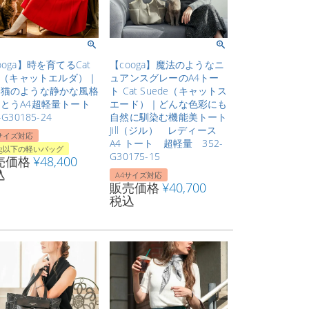
ooga】時を育てるCat
【cooga】魔法のようなニ
da（キャットエルダ）｜
ュアンスグレーのA4トー
い猫のような静かな風格
ト Cat Suede（キャットス
とうA4超軽量トート
エード）｜どんな色彩にも
-G30185-24
自然に馴染む機能美トート
Jill（ジル） レディース
サイズ対応
A4 トート 超軽量 352-
0g以下の軽いバッグ
G30175-15
売価格
¥
48,400
込
A4サイズ対応
販売価格
¥
40,700
税込