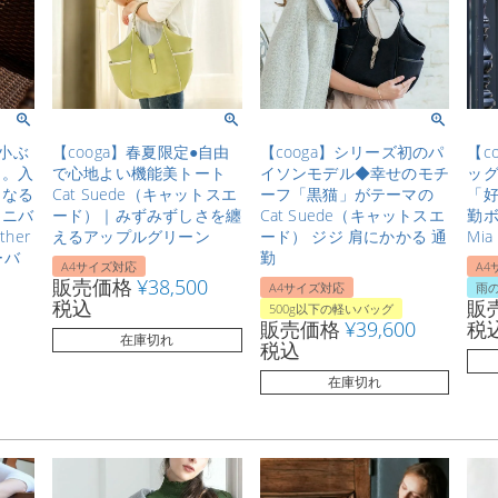
◆小ぶ
【cooga】春夏限定●自由
【cooga】シリーズ初のパ
【c
り。入
で心地よい機能美トート
イソンモデル◆幸せのモチ
ッ
くなる
Cat Suede（キャットスエ
ーフ「黒猫」がテーマの
「好
ミニバ
ード）｜みずみずしさを纏
Cat Suede（キャットスエ
勤
ther
えるアップルグリーン
ード） ジジ 肩にかかる 通
Mi
ーバ
勤
A4サイズ対応
A4
販売価格
¥
38,500
A4サイズ対応
雨の
税込
販
500g以下の軽いバッグ
販売価格
¥
39,600
税
在庫切れ
税込
在庫切れ