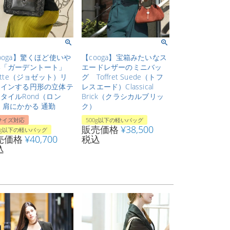
ooga】驚くほど使いや
【cooga】宝箱みたいなス
い「ガーデントート」
エードレザーのミニバッ
sette（ジョゼット）リ
グ Toffret Suede（トフ
レインする円形の立体テ
レスエード）Classical
タイルRond（ロン
Brick（クラシカルブリッ
 肩にかかる 通勤
ク）
サイズ対応
500g以下の軽いバッグ
販売価格
¥
38,500
0g以下の軽いバッグ
売価格
¥
40,700
税込
込