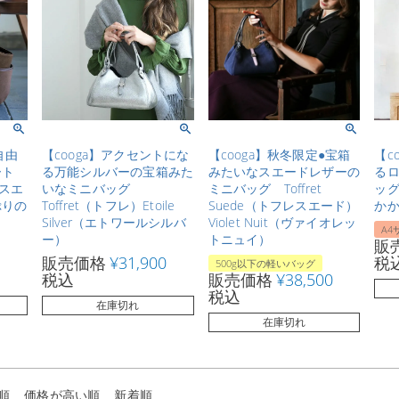
自由
【cooga】アクセントにな
【cooga】秋冬限定●宝箱
【c
ート
る万能シルバーの宝箱みた
みたいなスエードレザーの
るロ
トスエ
いなミニバッグ
ミニバッグ Toffret
ッグ
ぷりの
Toffret（トフレ）Etoile
Suede（トフレスエード）
かか
Silver（エトワールシルバ
Violet Nuit（ヴァイオレッ
A4
ー）
トニュイ）
販
販売価格
¥
31,900
税
500g以下の軽いバッグ
税込
販売価格
¥
38,500
税込
在庫切れ
在庫切れ
順
価格が高い順
新着順