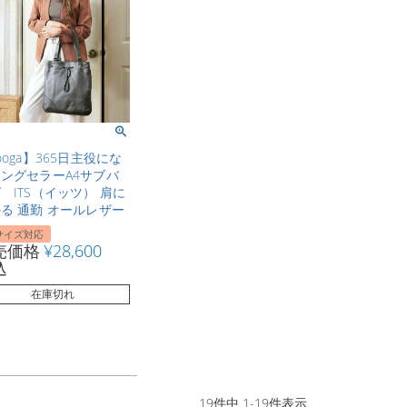
ooga】365日主役にな
ングセラーA4サブバ
 ITS（イッツ） 肩に
る 通勤 オールレザー
サイズ対応
売価格
¥
28,600
込
在庫切れ
19
件中
1
-
19
件表示