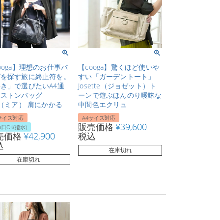
ooga】理想のお仕事バ
【cooga】驚くほど使いや
グを探す旅に終止符を。
すい「ガーデントート」
き」で選びたいA4通
Josette（ジョゼット）ト
ボストンバッグ
ーンで遊ぶほんのり曖昧な
a（ミア） 肩にかかる
中間色エクリュ
サイズ対応
A4サイズ対応
販売価格
¥
39,600
日OK(撥水)
売価格
¥
42,900
税込
込
在庫切れ
在庫切れ