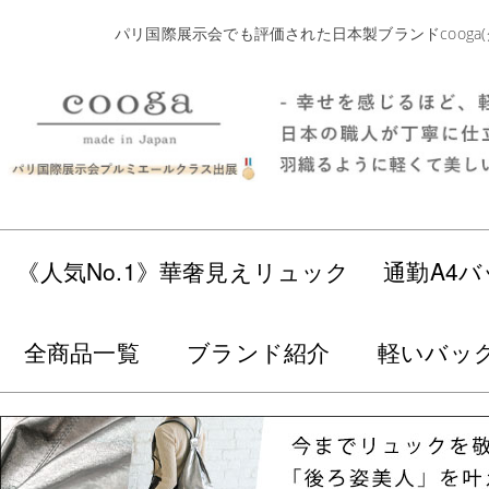
パリ国際展示会でも評価された日本製ブランドcoog
《人気No.1》華奢見えリュック
通勤A4バ
全商品一覧
ブランド紹介
軽いバッ