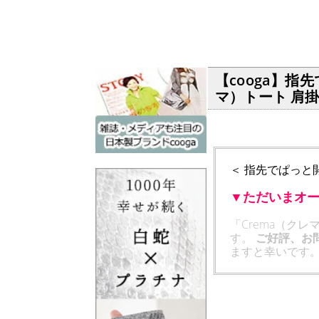
【cooga】指
マ）トート 肩掛
＜ 指先でぱっと
▼ただいまオ
「Crema（ク
す。
ご好評、お
ますと幸いです