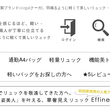
製ブランドcooga(クーガ)。羽織るように軽くて美しいリュック
ク
通勤A4バッグ
軽量リュック
機能美
軽いバッグをお探しの方へ
★5レビュ