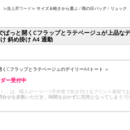
≫急上昇ワード≫
サイズ＆軽さから選ぶ /
雨の日バッグ /
リュック
先でぱっと開くCフラップとラテベージュが上品なデ
け 斜め掛け A4 通勤
開くCフラップとラテベージュのデイリーA4トート ＞
ーダー受付中
レマ）」は、職人が一つ一つ手作業で吹き付けるプリント素材で
問合せを多数いただき、時間をおかずに完売となってしまう
可
。