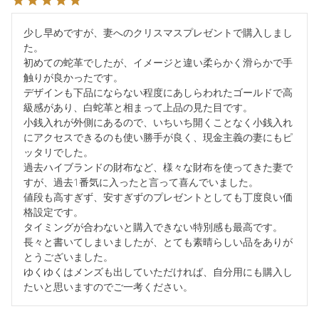
少し早めですが、妻へのクリスマスプレゼントで購入しまし
た。

初めての蛇革でしたが、イメージと違い柔らかく滑らかで手
触りが良かったです。

デザインも下品にならない程度にあしらわれたゴールドで高
級感があり、白蛇革と相まって上品の見た目です。

小銭入れが外側にあるので、いちいち開くことなく小銭入れ
にアクセスできるのも使い勝手が良く、現金主義の妻にもピ
ッタリでした。

過去ハイブランドの財布など、様々な財布を使ってきた妻で
すが、過去1番気に入ったと言って喜んでいました。

値段も高すぎず、安すぎずのプレゼントとしても丁度良い価
格設定です。

タイミングが合わないと購入できない特別感も最高です。

長々と書いてしまいましたが、とても素晴らしい品をありが
とうございました。

ゆくゆくはメンズも出していただければ、自分用にも購入し
たいと思いますのでご一考ください。