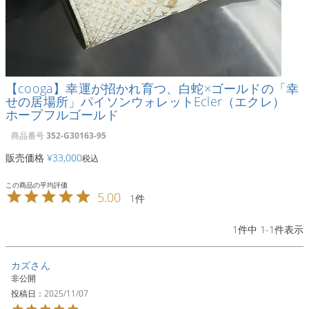
【cooga】幸運が招かれ育つ、白蛇×ゴールドの「幸
せの居場所」パイソンウォレットEcler（エクレ）
ホープフルゴールド
商品番号
352-G30163-95
販売価格
¥
33,000
税込
5.00
1
1
件中
1
-
1
件表示
カズ
非公開
投稿日
2025/11/07