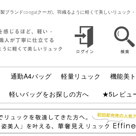
製ブランドcooga(クーガ)。羽織るように軽くて美しいリュック
ク
通勤A4バッグ
軽量リュック
機能美
軽いバッグをお探しの方へ
★5レビュ