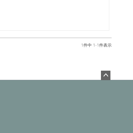
1
件中
1
-
1
件表示
ペー
ジト
ップ
へ