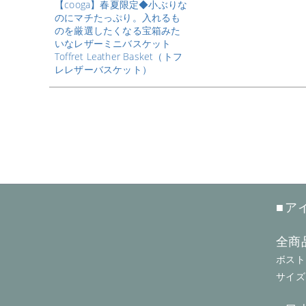
【cooga】春夏限定◆小ぶりな
のにマチたっぷり。入れるも
のを厳選したくなる宝箱みた
いなレザーミニバスケット
Toffret Leather Basket（トフ
レレザーバスケット）
■ア
全商
ボスト
サイズ