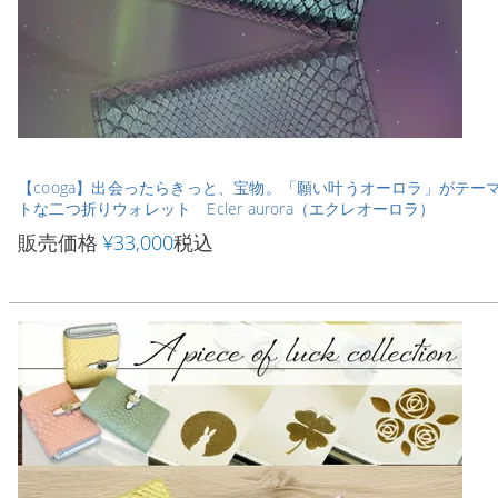
【cooga】出会ったらきっと、宝物。「願い叶うオーロラ」がテー
トな二つ折りウォレット Ecler aurora（エクレオーロラ）
販売価格
¥
33,000
税込