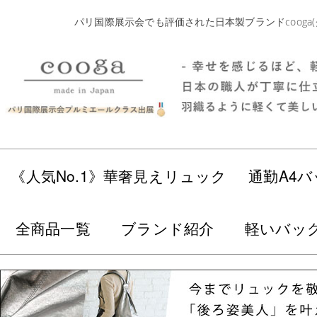
パリ国際展示会でも評価された日本製ブランドcoog
《人気No.1》華奢見えリュック
通勤A4バ
全商品一覧
ブランド紹介
軽いバッ