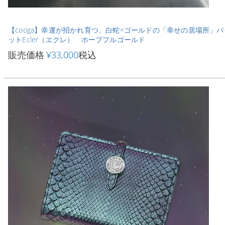
【cooga】幸運が招かれ育つ、白蛇×ゴールドの「幸せの居場所」
ットEcler（エクレ） ホープフルゴールド
販売価格
¥
33,000
税込