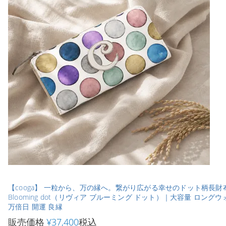
【cooga】 一粒から、万の縁へ。繋がり広がる幸せのドット柄長財布◆
Blooming dot（リヴィア ブルーミング ドット）｜大容量 ロング
万倍日 開運 良縁
販売価格
¥
37,400
税込