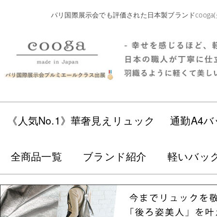
パリ国際展示会でも評価された日本製ブランドcoog
《人気No.1》華奢見えリュック
通勤A4バ
全商品一覧
ブランド紹介
軽いバッ