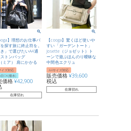
ooga】理想のお仕事バ
【cooga】驚くほど使いや
グを探す旅に終止符を。
すい「ガーデントート」
き」で選びたいA4通
Josette（ジョゼット）ト
ボストンバッグ
ーンで遊ぶほんのり曖昧な
a（ミア） 肩にかかる
中間色エクリュ
サイズ対応
A4サイズ対応
販売価格
¥
39,600
日OK(撥水)
売価格
¥
42,900
税込
込
在庫切れ
在庫切れ