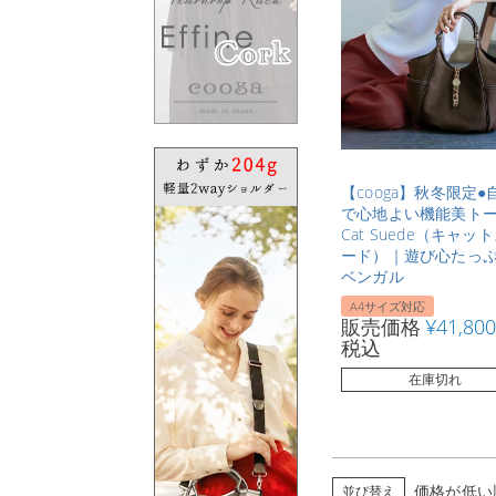
【cooga】秋冬限定●
で心地よい機能美ト
Cat Suede（キャッ
ード）｜遊び心たっ
ベンガル
A4サイズ対応
販売価格
¥
41,800
税込
在庫切れ
価格が低い
並び替え