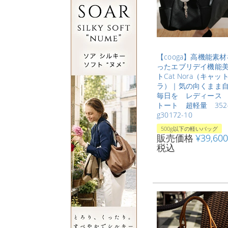
【cooga】高機能素
ったエブリデイ機能
トCat Nora（キャッ
ラ）｜気の向くまま
毎日を レディース 
トート 超軽量 352
g30172-10
500g以下の軽いバッグ
販売価格
¥
39,600
税込