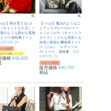
ooga】時を育てるCat
【cooga】魔法のようなニ
da（キャットエルダ）｜
ュアンスグレーのA4トー
い猫のような静かな風格
ト Cat Suede（キャットス
とうA4超軽量トート
エード）｜どんな色彩にも
-G30185-24
自然に馴染む機能美トート
Jill（ジル） レディース
サイズ対応
A4 トート 超軽量 352-
0g以下の軽いバッグ
G30175-15
売価格
¥
48,400
込
A4サイズ対応
販売価格
¥
40,700
税込