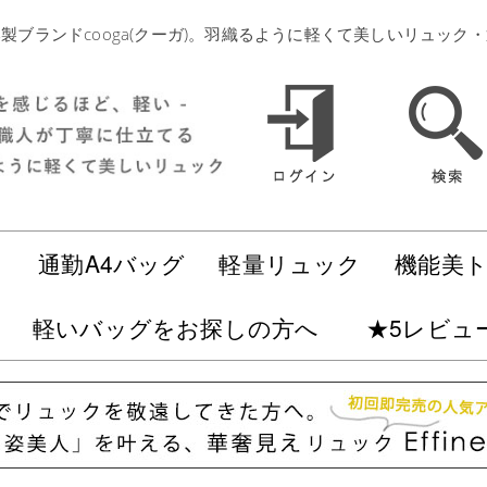
製ブランドcooga(クーガ)。羽織るように軽くて美しいリュック
ク
通勤A4バッグ
軽量リュック
機能美
軽いバッグをお探しの方へ
★5レビュ