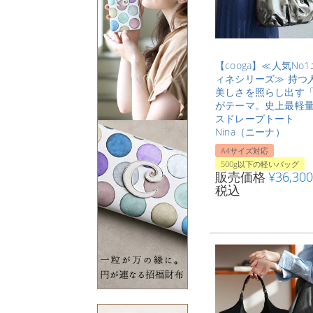
【cooga】≪人気No
ィネシリーズ≫ 持つ
美しさを照らし出す
がテーマ。史上最軽
スドレープトート
Nina（ニーナ）
A4サイズ対応
500g以下の軽いバッグ
販売価格
¥
36,300
税込