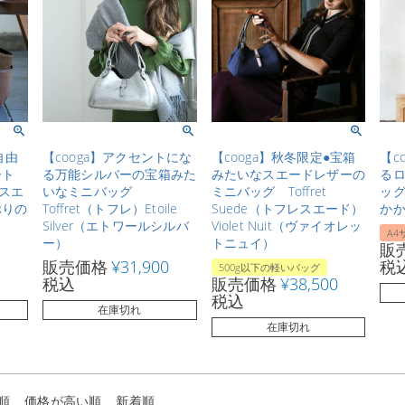
自由
【cooga】アクセントにな
【cooga】秋冬限定●宝箱
【c
ート
る万能シルバーの宝箱みた
みたいなスエードレザーの
るロ
トスエ
いなミニバッグ
ミニバッグ Toffret
ッグ
ぷりの
Toffret（トフレ）Etoile
Suede（トフレスエード）
かか
Silver（エトワールシルバ
Violet Nuit（ヴァイオレッ
A4
ー）
トニュイ）
販
販売価格
¥
31,900
税
500g以下の軽いバッグ
税込
販売価格
¥
38,500
税込
在庫切れ
在庫切れ
順
価格が高い順
新着順