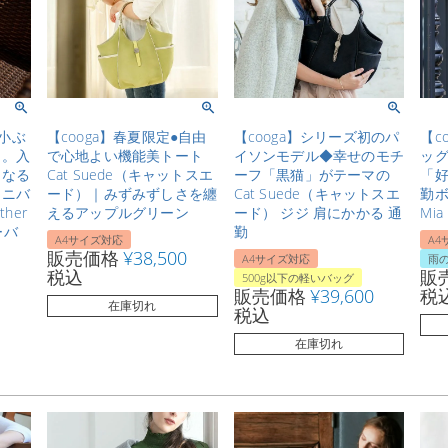
◆小ぶ
【cooga】春夏限定●自由
【cooga】シリーズ初のパ
【c
り。入
で心地よい機能美トート
イソンモデル◆幸せのモチ
ッ
くなる
Cat Suede（キャットスエ
ーフ「黒猫」がテーマの
「好
ミニバ
ード）｜みずみずしさを纏
Cat Suede（キャットスエ
勤
ther
えるアップルグリーン
ード） ジジ 肩にかかる 通
Mi
ーバ
勤
A4サイズ対応
A4
販売価格
¥
38,500
A4サイズ対応
雨の
税込
販
500g以下の軽いバッグ
販売価格
¥
39,600
税
在庫切れ
税込
在庫切れ