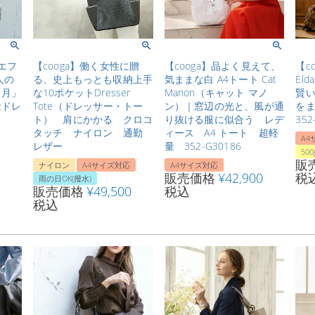
1エフ
【cooga】働く女性に贈
【cooga】品よく見えて、
【c
人の
る、史上もっとも収納上手
気ままな白 A4トート Cat
El
「月」
な10ポケットDresser
Manon（キャット マノ
賢
量ドレ
Tote（ドレッサー・トー
ン）｜窓辺の光と、風が通
をま
ト） 肩にかかる クロコ
り抜ける服に似合う レデ
352
タッチ ナイロン 通勤
ィース A4 トート 超軽
A4
レザー
量 352-G30186
50
販
ナイロン
A4サイズ対応
A4サイズ対応
販売価格
¥
42,900
税
雨の日OK(撥水)
販売価格
¥
49,500
税込
税込