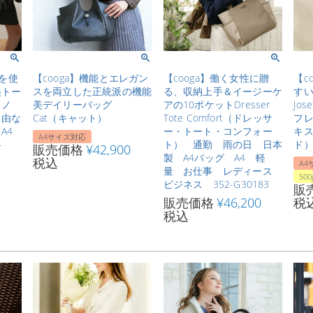
材を使
【cooga】機能とエレガン
【cooga】働く女性に贈
【c
美トー
スを両立した正統派の機能
る、収納上手＆イージーケ
す
トノ
美デイリーバッグ
アの10ポケットDresser
Jo
自由な
Cat（キャット）
Tote Comfort（ドレッサ
フ
A4
ー・トート・コンフォー
キス
A4サイズ対応
-
ト） 通勤 雨の日 日本
ド）
販売価格
¥
42,900
製 A4バッグ A4 軽
税込
A4
量 お仕事 レディース
50
ビジネス 352-G30183
販
販売価格
¥
46,200
税
税込