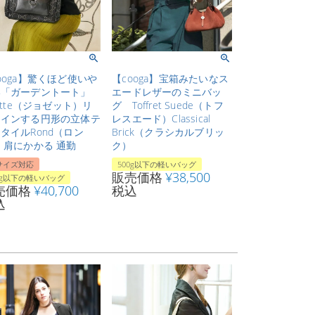
ooga】驚くほど使いや
【cooga】宝箱みたいなス
い「ガーデントート」
エードレザーのミニバッ
sette（ジョゼット）リ
グ Toffret Suede（トフ
レインする円形の立体テ
レスエード）Classical
タイルRond（ロン
Brick（クラシカルブリッ
 肩にかかる 通勤
ク）
サイズ対応
500g以下の軽いバッグ
販売価格
¥
38,500
0g以下の軽いバッグ
売価格
¥
40,700
税込
込