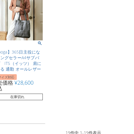
ooga】365日主役にな
ングセラーA4サブバ
 ITS（イッツ） 肩に
る 通勤 オールレザー
サイズ対応
売価格
¥
28,600
込
在庫切れ
19
件中
1
-
19
件表示