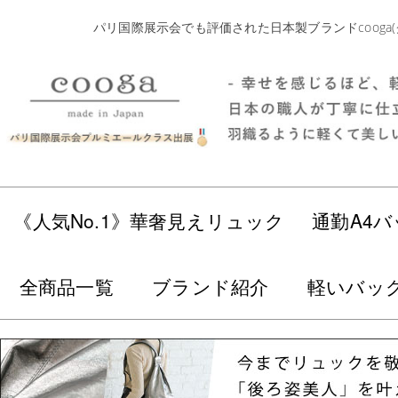
パリ国際展示会でも評価された日本製ブランドcoog
《人気No.1》華奢見えリュック
通勤A4バ
全商品一覧
ブランド紹介
軽いバッ