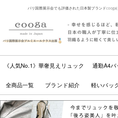
パリ国際展示会でも評価された日本製ブランドcoog
《人気No.1》華奢見えリュック
通勤A4バ
全商品一覧
ブランド紹介
軽いバッ