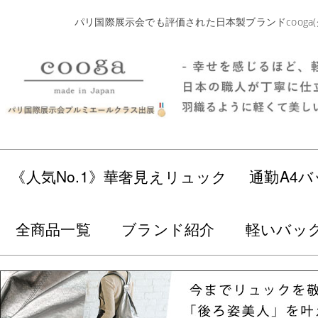
パリ国際展示会でも評価された日本製ブランドcoog
《人気No.1》華奢見えリュック
通勤A4バ
全商品一覧
ブランド紹介
軽いバッ