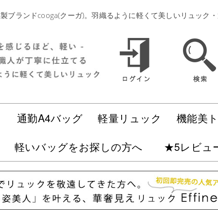
製ブランドcooga(クーガ)。羽織るように軽くて美しいリュック
ク
通勤A4バッグ
軽量リュック
機能美
軽いバッグをお探しの方へ
★5レビュ