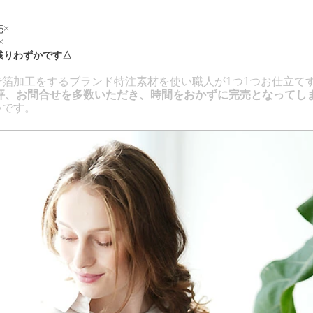
売×
×
 残りわずかです△
で箔加工をするブランド特注素材を使い職人が1つ1つお仕立て
評、お問合せを多数いただき、時間をおかずに完売となってし
いです。