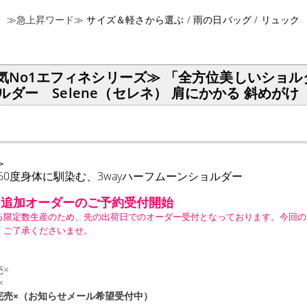
≫急上昇ワード≫
サイズ＆軽さから選ぶ /
雨の日バッグ /
リュック
人気No1エフィネシリーズ≫ 「全方位美しいショ
ダー Selene（セレネ） 肩にかかる 斜めがけ
＞
60度身体に馴染む、3wayハーフムーンショルダー
》追加オーダーのご予約受付開始
る限定数生産のため、先の出荷日でのオーダー受付となっております。今回の
、ご了承くださいませ。
売×
×
 完売×（お知らせメール希望受付中）