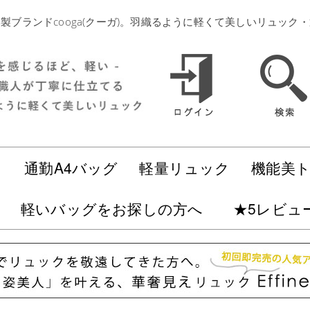
製ブランドcooga(クーガ)。羽織るように軽くて美しいリュック
ク
通勤A4バッグ
軽量リュック
機能美
軽いバッグをお探しの方へ
★5レビュ